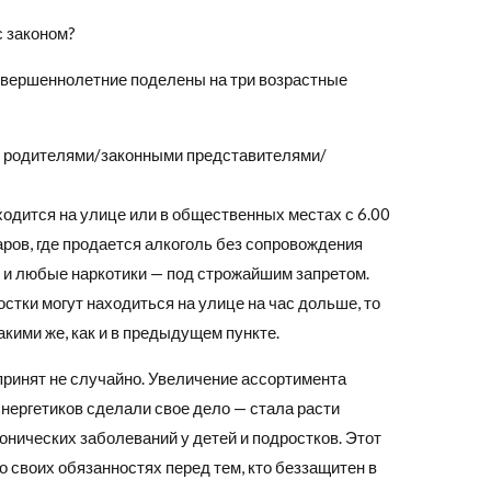
с законом?
совершеннолетние поделены на три возрастные
с родителями/законными представителями/
одится на улице или в общественных местах с 6.00
аров, где продается алкоголь без сопровождения
ки и любые наркотики — под строжайшим запретом.
стки могут находиться на улице на час дольше, то
акими же, как и в предыдущем пункте.
принят не случайно. Увеличение ассортимента
энергетиков сделали свое дело — стала расти
онических заболеваний у детей и подростков. Этот
о своих обязанностях перед тем, кто беззащитен в