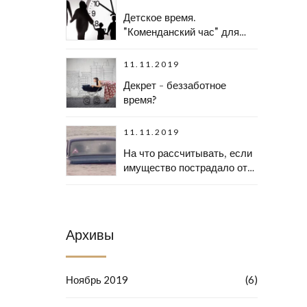
Детское время.
"Коменданский час" для
несовершеннолетних на
Кубани.
11.11.2019
Декрет - беззаботное
время?
11.11.2019
На что рассчитывать, если
имущество пострадало от
стихийного бедствия?
Архивы
Ноябрь 2019
(6)