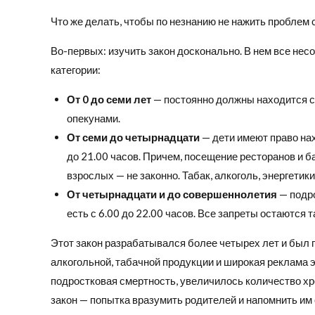
Что же делать, чтобы по незнанию не нажить проблем 
Во-первых: изучить закон досконально. В нем все не
категории:
От 0 до семи лет
— постоянно должны находится 
опекунами.
От семи до четырнадцати
— дети имеют право нах
до 21.00 часов. Причем, посещение ресторанов и б
взрослых — не законно. Табак, алкоголь, энергети
От четырнадцати и до совершеннолетия
— подро
есть с 6.00 до 22.00 часов. Все запреты остаются т
Этот закон разрабатывался более четырех лет и был 
алкогольной, табачной продукции и широкая реклама 
подростковая смертность, увеличилось количество хр
закон — попытка вразумить родителей и напомнить им 