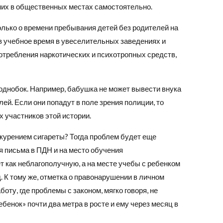
их в общественных местах самостоятельно.
только о времени пребывания детей без родителей на
е в учебное время в увеселительных заведениях и
потребления наркотических и психотропных средств,
и однобок. Например, бабушка не может вывести внука
ей. Если они попадут в поле зрения полиции, то
 участников этой истории.
 курением сигареты? Тогда проблем будет еще
 письма в ПДН и на место обучения
т как неблагополучную, а на месте учебы с ребенком
д. К тому же, отметка о правонарушении в личном
боту, где проблемы с законом, мягко говоря, не
ебенок» почти два метра в росте и ему через месяц в