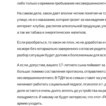
либо только о времени пребывания несовершеннолетн
На самом деле, закон дает вполне четкие понятия не 
улице, но и о наказании, которое грозит за нахождени
интернет-клубах, распития алкогольной продукции, у
а так же табака и энергетических напитков.
Если разобраться, то закон не плох, но не доработан 
на море без нотариально заверенного согласия родител
разбор ситуации будет долгим и болезненным для всех
А если, допустим, вашего 17-летнего сына поймают за
больше: помимо составления протокола, отправляются
несовершеннолетнего. В ПДН всю семью ставят на уче
начинают работать социальный педагог, психолог и т. 
деле остается очень долго, вплоть до устройства на ра
поощряются. И никому не будет интересно, что этот «Р
армию уходить.